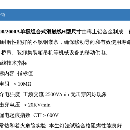
介绍
200/2000A单极组合式滑触线H型尺寸
由稀土铝合金制成，
用耐磨性能好的不锈钢嵌条，确保移动导向和有效使用寿
、桥吊、装卸集装箱吊机等机械设备的移动供电。
触线技术指标
标内容 指标值
电阻 ＞10MΩ
介电强度 工频交流 2500V/min 无击穿闪烁现象
穿电压 ＞20KV/min
漏电起痕指数 CTI＞600V
非常热和着火危险实验 本生灯法试验合格阻燃性能良好