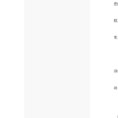
您
联
常
详
补