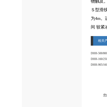
物触及
Ｓ型滑
为4m。
间 较紧凑
相关
DHH-500
DHH-160
您