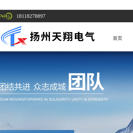
18118278897
首页