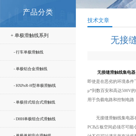
产品分类
技术文章
+ 单极滑触线系列
无接
- 行车单极滑触线
- 单极铝合金滑触线
无接缝滑触线集电器
即使是在恶劣的环境条件
- HXPnR-H型单极滑触线
μ*到数百安和高达500
用于负载电路和控制电路
- 单极排式组合式滑触线
无接缝滑触线集电器在容
- DHH单极组合式滑触线
PCB占板空间必须尽可
- 单极单相安全滑触线