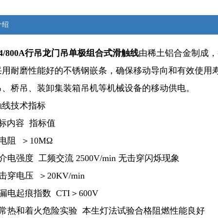
介绍
424/800A行吊龙门吊单极组合式滑触线
由稀土铝合金制成，
采用耐磨性能好的不锈钢嵌条，确保移动导向和有效使用
吊、桥吊、装卸集装箱吊机等机械设备的移动供电。
触线技术指标
标内容 指标值
电阻 ＞10MΩ
介电强度 工频交流 2500V/min 无击穿闪烁现象
穿电压 ＞20KV/min
漏电起痕指数 CTI＞600V
非常热和着火危险实验 本生灯法试验合格阻燃性能良好