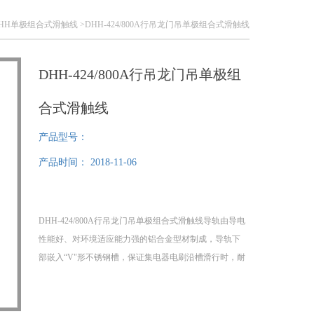
HH单极组合式滑触线
>DHH-424/800A行吊龙门吊单极组合式滑触线
DHH-424/800A行吊龙门吊单极组
合式滑触线
产品型号：
产品时间：
2018-11-06
DHH-424/800A行吊龙门吊单极组合式滑触线导轨由导电
性能好、对环境适应能力强的铝合金型材制成，导轨下
部嵌入“V"形不锈钢槽，保证集电器电刷沿槽滑行时，耐
磨、稳定及良好接触。