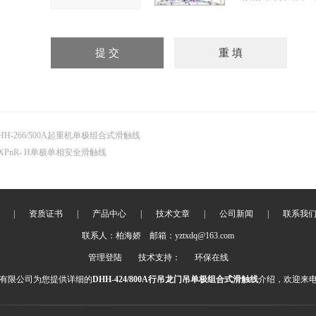
HH-266/500A起重机单极组合式滑触线
XPnR- H单极单相安全滑触线
|
资质证书
|
产品中心
|
技术文章
|
公司新闻
|
联系我
联系人：柏海娇 邮箱：yztxdq@163.com
管理登陆
技术支持：
环保在线
有限公司为您提供详细的
DHH-424/800A行吊龙门吊单极组合式滑触线
介绍，欢迎来