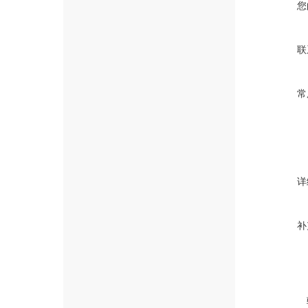
您
联
常
详
补