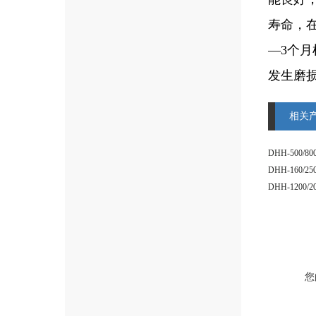
寿命，
—3个
发生磨
相关
DHH-500
DHH-160
您