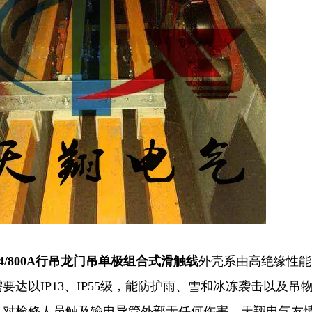
424/800A行吊龙门吊单极组合式滑触线
外壳系由高绝缘性能
要达以IP13、IP55级，能防护雨、雪和冰冻袭击以及
，对检修人员触及输电导管外部无任何伤害。天翔电气友