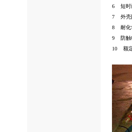
6 短时耐
7 外壳防
8 耐
9 防触
10 额定