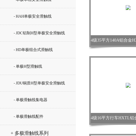
- HAH单极安全滑触线
- JDC铝制H型单极安全滑触线
- HD单极组合式滑触线
- 单极H型滑触线
- JDU铜质H型单极安全滑触线
- 单极滑触线集电器
- 单极滑触线配件
+ 多极滑触线系列