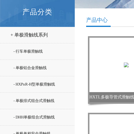
产品分类
产品中心
+ 单极滑触线系列
- 行车单极滑触线
- 单极铝合金滑触线
- HXPnR-H型单极滑触线
- 单极排式组合式滑触线
- DHH单极组合式滑触线
- 单极单相安全滑触线