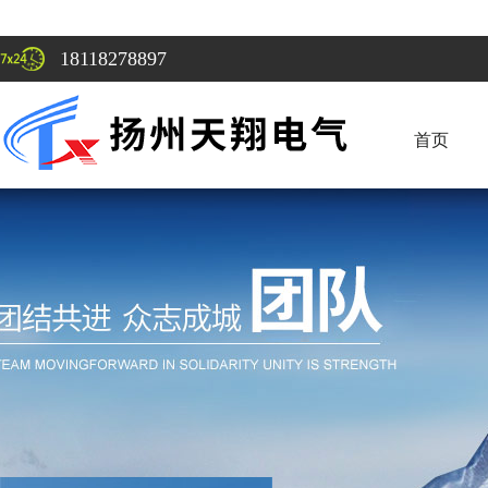
18118278897
首页