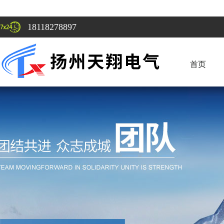
18118278897
首页