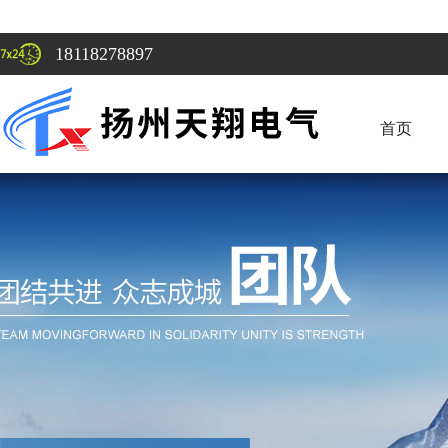
18118278897
首页