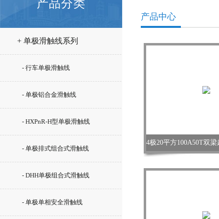
产品分类
产品中心
+ 单极滑触线系列
- 行车单极滑触线
- 单极铝合金滑触线
- HXPnR-H型单极滑触线
- 单极排式组合式滑触线
- DHH单极组合式滑触线
- 单极单相安全滑触线