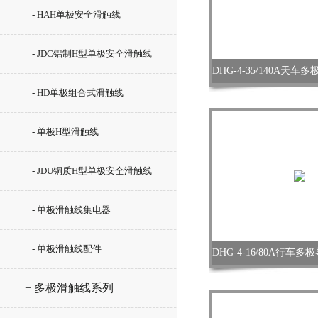
- HAH单极安全滑触线
- JDC铝制H型单极安全滑触线
- HD单极组合式滑触线
- 单极H型滑触线
- JDU铜质H型单极安全滑触线
- 单极滑触线集电器
- 单极滑触线配件
+ 多极滑触线系列