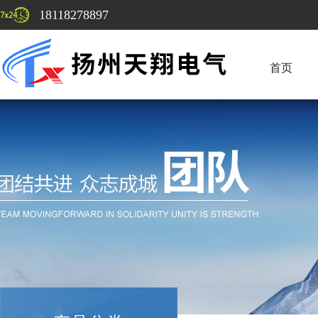
18118278897
首页