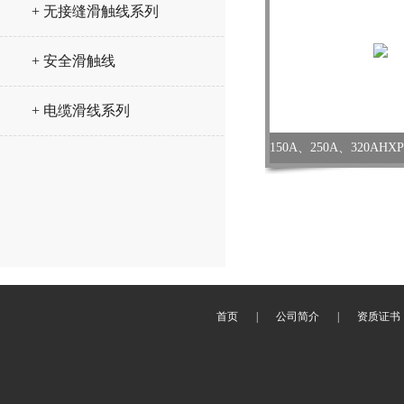
+ 无接缝滑触线系列
+ 安全滑触线
+ 电缆滑线系列
首页
|
公司简介
|
资质证书