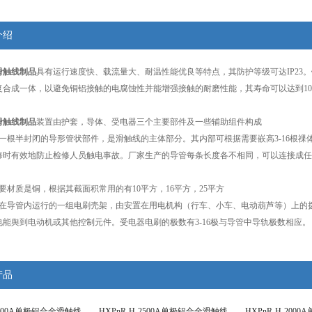
介绍
滑触线制品
具有运行速度快、载流量大、耐温性能优良等特点，其防护等级可达IP23
复合成一体，以避免铜铝接触的电腐蚀性并能增强接触的耐磨性能，其寿命可以达到10
滑触线制品
装置由护套，导体、受电器三个主要部件及一些辅助组件构成
是一根半封闭的导形管状部件，是滑触线的主体部分。其内部可根据需要嵌高3-16根
修时有效地防止检修人员触电事故。厂家生产的导管每条长度各不相同，可以连接成任
要材质是铜，根据其截面积常用的有10平方，16平方，25平方
是在导管内运行的一组电刷壳架，由安置在用电机构（行车、小车、电动葫芦等）上的
电能舆到电动机或其他控制元件。受电器电刷的极数有3-16极与导管中导轨极数相应。
产品
-3000A单极铝合金滑触线
HXPnR-H-2500A单极铝合金滑触线
HXPnR-H-20