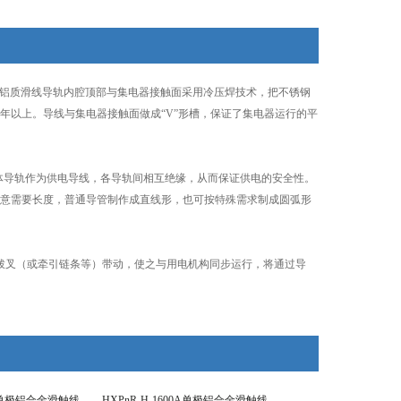
。铝质滑线导轨内腔顶部与集电器接触面采用冷压焊技术，把不锈钢
年以上。导线与集电器接触面做成“V”形槽，保证了集电器运行的平
祼体导轨作为供电导线，各导轨间相互绝缘，从而保证供电的安全性。
意需要长度，普通导管制作成直线形，也可按特殊需求制成圆弧形
拨叉（或牵引链条等）带动，使之与用电机构同步运行，将通过导
00A单极铝合金滑触线
HXPnR-H-1600A单极铝合金滑触线