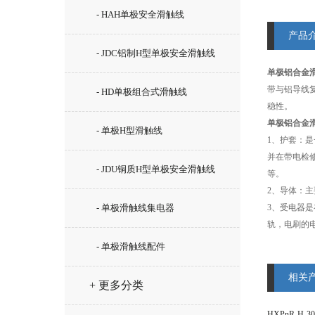
- HAH单极安全滑触线
产品
- JDC铝制H型单极安全滑触线
单极铝合金
带与铝导线
- HD单极组合式滑触线
稳性。
单极铝合金
- 单极H型滑触线
1、护套：
并在带电检
- JDU铜质H型单极安全滑触线
等。
2、导体：主
- 单极滑触线集电器
3、受电器
轨，电刷的
- 单极滑触线配件
相关
+ 更多分类
HXPnR-H