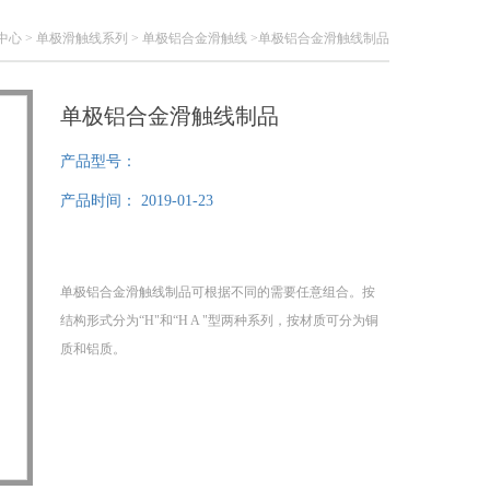
中心
>
单极滑触线系列
>
单极铝合金滑触线
>单极铝合金滑触线制品
单极铝合金滑触线制品
产品型号：
产品时间：
2019-01-23
单极铝合金滑触线制品可根据不同的需要任意组合。按
结构形式分为“H"和“H A "型两种系列，按材质可分为铜
质和铝质。