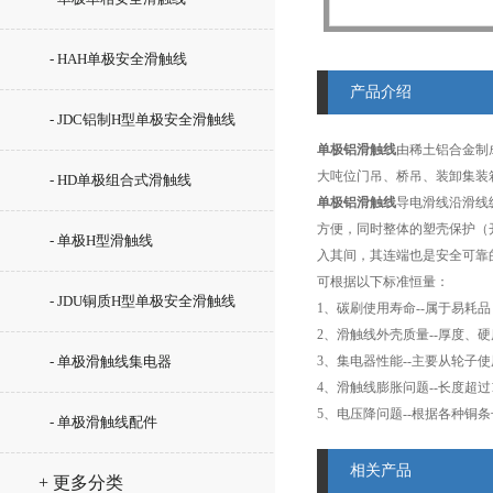
- HAH单极安全滑触线
产品介绍
- JDC铝制H型单极安全滑触线
单极铝滑触线
由稀土铝合金制
大吨位门吊、桥吊、装卸集装
- HD单极组合式滑触线
单极铝滑触线
导电滑线沿滑线
方便，同时整体的塑壳保护（
- 单极H型滑触线
入其间，其连端也是安全可靠
可根据以下标准恒量：
- JDU铜质H型单极安全滑触线
1、碳刷使用寿命--属于易耗
2、滑触线外壳质量--厚度、
- 单极滑触线集电器
3、集电器性能--主要从轮
4、滑触线膨胀问题--长度超过
5、电压降问题--根据各种铜
- 单极滑触线配件
相关产品
+ 更多分类