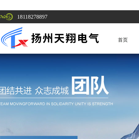
18118278897
首页