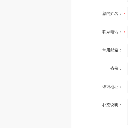
您的姓名：
联系电话：
常用邮箱：
省份：
详细地址：
补充说明：