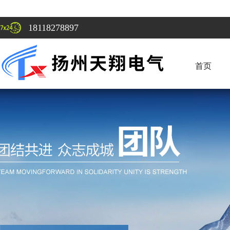
18118278897
首页