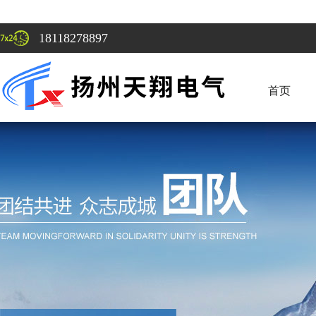
18118278897
首页