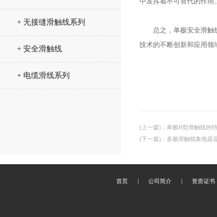
中发挥着不可替代的作用
+ 无接缝滑触线系列
总之，单极安全滑触线作
技术的不断创新和应用领
+ 安全滑触线
+ 电缆滑线系列
(上一篇)
：
单极H型滑触线的
(下一篇)
：
多极滑触线集电器
首页
|
公司简介
|
资质证书