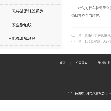
特别对行车轨道重合度、
+ 无接缝滑触线系列
强日常检查与维护。
+ 安全滑触线
(上一篇)
：
判断行车单极滑触
+ 电缆滑线系列
(下一篇)
：
比学赶帮超，天翔
首页
|
公司简介
|
资质证书
2018 扬州市天翔电气有限公司(www