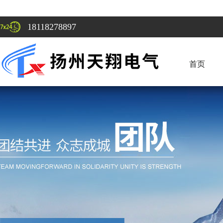
18118278897
首页