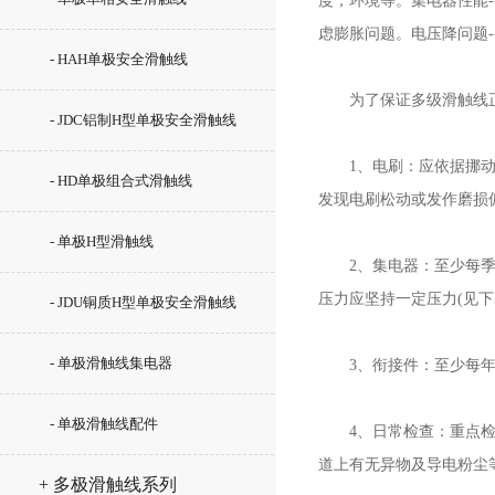
度，环境等。集电器性能-
虑膨胀问题。电压降问题
- HAH单极安全滑触线
为了保证多级滑触线正
- JDC铝制H型单极安全滑触线
1、电刷：应依据挪动用
- HD单极组合式滑触线
发现电刷松动或发作磨损
- 单极H型滑触线
2、集电器：至少每季度
压力应坚持一定压力(见下
- JDU铜质H型单极安全滑触线
- 单极滑触线集电器
3、衔接件：至少每年检
- 单极滑触线配件
4、日常检查：重点检查轨
道上有无异物及导电粉尘等
+ 多极滑触线系列