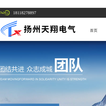
18118278897
首页