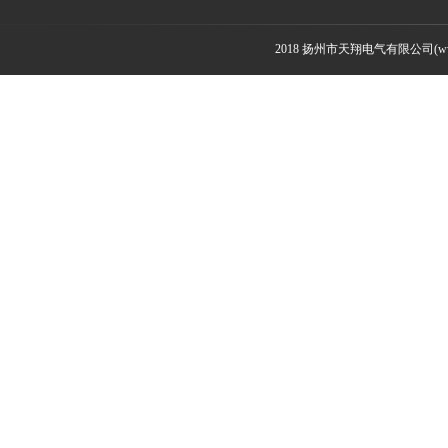
2018 扬州市天翔电气有限公司(www