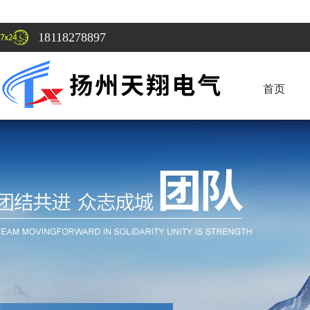
18118278897
首页