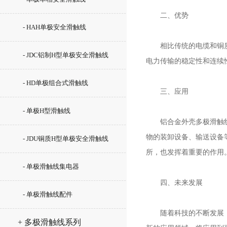
二、优势
- HAH单极安全滑触线
相比传统的电缆和铜质滑
- JDC铝制H型单极安全滑触线
电力传输的稳定性和连续
- HD单极组合式滑触线
三、应用
- 单极H型滑触线
铝合金外壳多极滑触线被
物的装卸设备、输送设备
- JDU铜质H型单极安全滑触线
所，也发挥着重要的作用
- 单极滑触线集电器
四、未来发展
- 单极滑触线配件
随着科技的不断发展，在
+ 多极滑触线系列