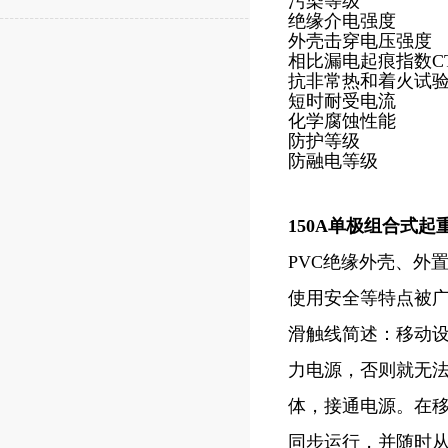
污染等级
绝缘介电强度
外壳击穿电压强度
相比漏电起痕指数CT
抗非常热和着火试
短时耐受电流
化学腐蚀性能
防护等级
防融电等级
150A单极组合式
PVC绝缘外壳、外
使用安全等特点被
滑触线简述：移动
力电源，否则就无
体，接通电源。在
同步运行，并随时