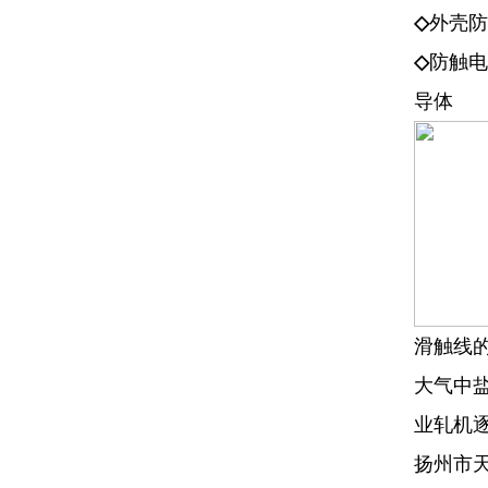
◇
外壳防
◇
防触电
导体
滑触线
大气中盐
业轧机
扬州市天