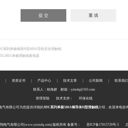
DU系列单极铜质H型400A导轨安全滑触线
JD-200A单极滑触线集电器
|
资质证书
|
产品中心
|
技术文章
|
公司新闻
|
联系我
联系人：柏海娇 邮箱：yztxdq@163.com
管理登陆
技术支持：
环保在线
电气有限公司为您提供详细的
JDU系列单极500A铜导体H型滑触线
介绍，欢迎来电咨
天翔电气有限公司(www.yzstxdq.com) 版权所有 备案号：
苏ICP备17015729号-5
总