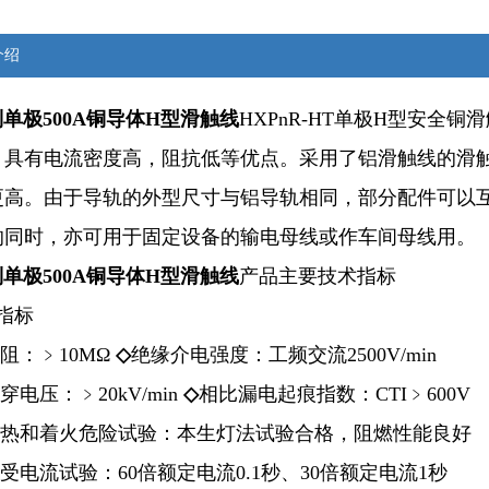
介绍
列单极500A铜导体H型滑触线
HXPnR-HT单极H型安全
，具有电流密度高，阻抗低等优点。采用了铝滑触线的滑
更高。由于导轨的外型尺寸与铝导轨相同，部分配件可以
的同时，亦可用于固定设备的输电母线或作车间母线用。
列单极500A铜导体H型滑触线
产品主要技术指标
指标
阻：﹥10MΩ
◇
绝缘介电强度：工频交流2500V/min
穿电压：﹥20kV/min
◇
相比漏电起痕指数：CTI﹥600V
热和着火危险试验：本生灯法试验合格，阻燃性能良好
受电流试验：60倍额定电流0.1秒、30倍额定电流1秒