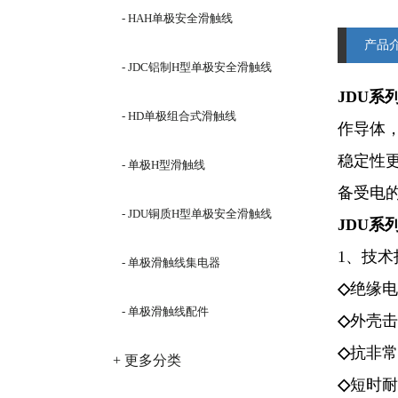
- HAH单极安全滑触线
产品
- JDC铝制H型单极安全滑触线
JDU系
- HD单极组合式滑触线
作导体
稳定性
- 单极H型滑触线
备受电
- JDU铜质H型单极安全滑触线
JDU系
1、技术
- 单极滑触线集电器
◇
绝缘电
- 单极滑触线配件
◇
外壳击
◇
抗非常
+ 更多分类
◇
短时耐