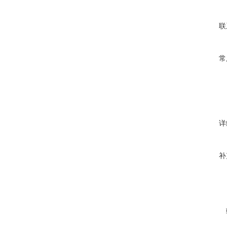
联
常
详
补