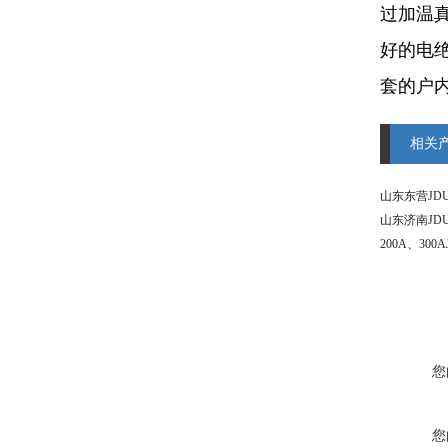
过加温
好的电
套的户内
相关
山东济南JD
您
您