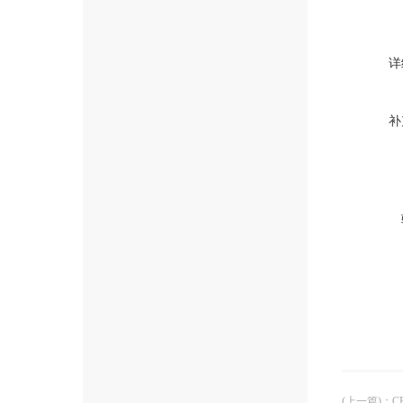
详
补
(上一篇)
：
C