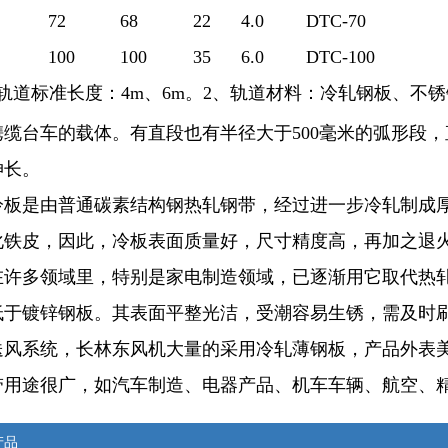
72
68
22
4.0
DTC-70
100
100
35
6.0
DTC-100
轨道标准长度：4m、6m。2、轨道材料：冷轧钢板、不
缆台车的载体。有直段也有半径大于500毫米的弧形段，
伸长。
冷板是由普通碳素结构钢热轧钢带，经过进一步冷轧制成厚
化铁皮，因此，冷板表面质量好，尺寸精度高，再加之退
在许多领域里，特别是家电制造领域，已逐渐用它取代热
低于镀锌钢板。其表面平整光洁，受潮容易生锈，需及时
送风系统，长林东风机大量的采用冷轧薄钢板，产品外表
带用途很广，如汽车制造、电器产品、机车车辆、航空、
产品