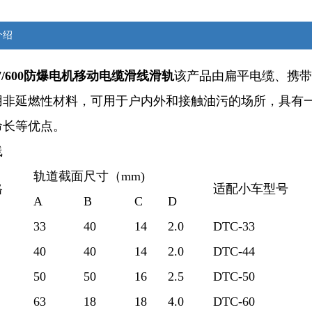
介绍
107/600防爆电机移动电缆滑线滑轨
该产品由扁平电缆、携带
用非延燃性材料，可用于户内外和接触油污的场所，具有
命长等优点。
线
轨道截面尺寸（mm)
格
适配小车型号
A
B
C
D
33
40
14
2.0
DTC-33
40
40
14
2.0
DTC-44
50
50
16
2.5
DTC-50
63
18
18
4.0
DTC-60