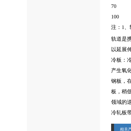
70
100
注：1、
轨道是携
以延展
冷板：
产生氧
钢板，
板，稍
领域的
冷轧板
相关