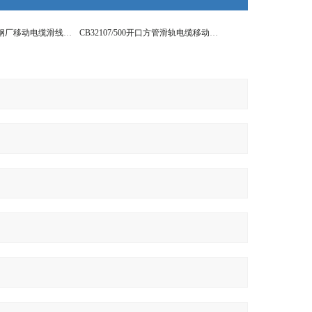
CB32107/700铝厂钢厂移动电缆滑线导轨
CB32107/500开口方管滑轨电缆移动轨道