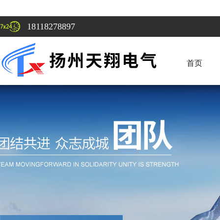
18118278897
首页