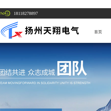
18118278897
首页