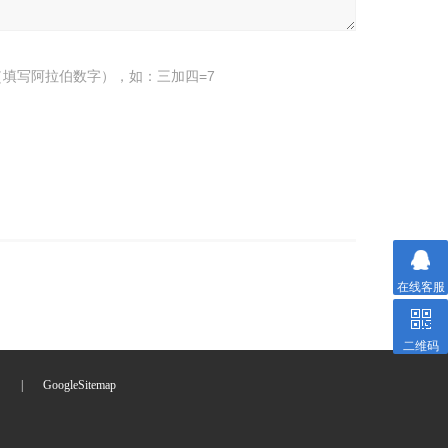
填写阿拉伯数字），如：三加四=7
在线客服
二维码
们
|
GoogleSitemap