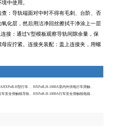
环境中使用。
检查：导轨端面对中时不得有毛刺、台阶、否
的氧化层，然后用洁净回丝擦拭干净涂上一层
轨连接：通过V型模板观察导轨间隙余量，保
螺母应拧紧。连接夹装配：盖上连接夹，用螺
200A、300A、500AHXPnR-H型行车安全滑触线原料生产加工厂家
HXPnR-H-1600A室内外供电行车滑触线品牌
HXPnR-H-1250A行车安全滑触线导轨线槽
HXPnR-H-1000A行车安全滑触线电线怎么连接