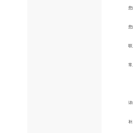
您
您
联
常
详
补