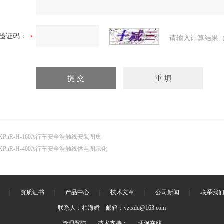
验证码：
请输入计算结果（
XPnR-H-160A行车安全滑触线安装图集
XPnR-H-400A行车安全滑触线供电图示化
|
资质证书
|
产品中心
|
技术文章
|
公司新闻
|
联系我
联系人：柏海娇 邮箱：yztxdq@163.com
管理登陆
技术支持：
环保在线