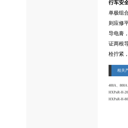
行车安
单极组
则应修
导电膏
证两根
栓拧紧
相关