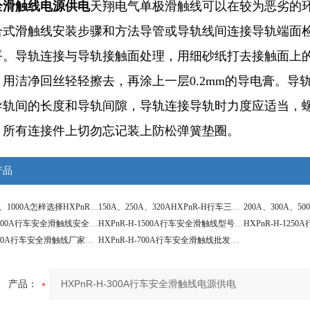
全滑触线电源供电
天翔电气单极滑触线可以在较为恶劣的
合式滑触线安装步骤和方法导管或导轨线间连接导轨端面
平。导轨连接与导轨接触面处理，用细砂纸打去接触面上
，用洁净回丝轻轻擦去，再涂上一层0.2mm的导电膏。导
导轨间的长度和导轨间隙，导轨连接导轨时力度应适当，
，所有连接件上切勿忘记装上防松弹簧垫圈。
产品
400A、800A、1000A怎样选择HXPnR-H-500A行车安全滑触线载流量
150A、250A、320AHXPnR-H行车三相四线单极滑触线使用寿命
HXPnR-H-2000A行车安全滑触线安全常识
HXPnR-H-1500A行车安全滑触线型号规格大全
HXPnR-H-800A行车安全滑触线厂家市场动态
HXPnR-H-700A行车安全滑触线批发行情
产品：