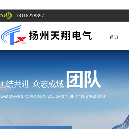
18118278897
首页