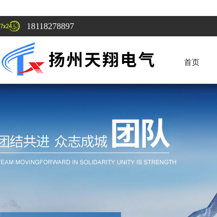
18118278897
首页