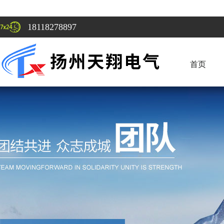
18118278897
首页