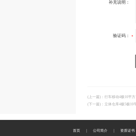
补充说明：
验证码：
(上一篇)
：
行车移动4极10平
(下一篇)
：
立体仓库4极5极10
首页
|
公司简介
|
资质证书