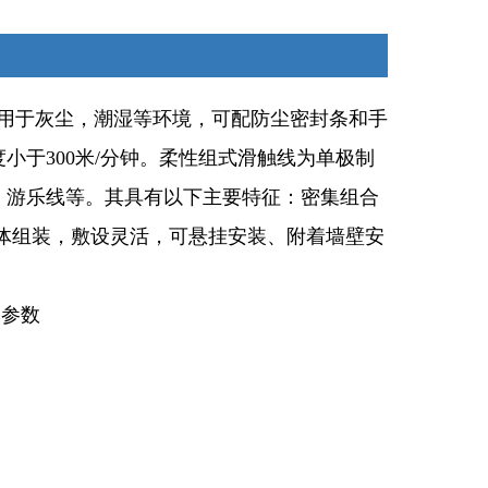
用于灰尘，潮湿等环境，可配防尘密封条和手
于300米/分钟。柔性组式滑触线为单极制
，游乐线等。其具有以下主要特征：密集组合
整体组装，敷设灵活，可悬挂安装、附着墙壁安
本参数