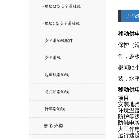
- 单极M型安全滑触线
产品
- 单极C型安全滑触线
移动供
- 安全滑触线配件
保护（
作，多
- 安全滑线
极间距
- 起重机滑触线
装，水
移动供
- 龙门吊滑触线
项目
安装地
- 行车滑触线
环境温
防护等
防触电
+ 更多分类
大工作
运行速