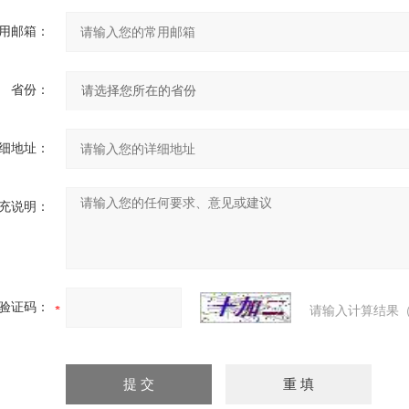
用邮箱：
省份：
细地址：
充说明：
验证码：
请输入计算结果（