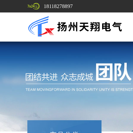
18118278897