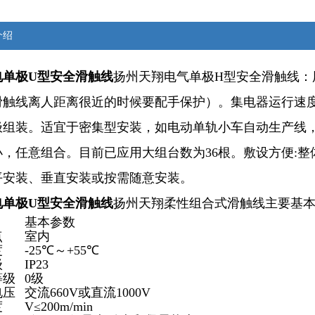
介绍
电单极U型安全滑触线
扬州天翔电气单极H型安全滑触线：
滑触线离人距离很近的时候要配手保护）。集电器运行速度小
极组装。适宜于密集型安装，如电动单轨小车自动生产线
小，任意组合。目前已应用大组台数为36根。敷设方便:
平安装、垂直安装或按需随意安装。
电单极U型安全滑触线
扬州天翔柔性组合式滑触线主要基
基本参数
点
室内
度
-25℃～+55℃
级
IP23
等级
0级
电压
交流660V或直流1000V
度
V≤200m/min