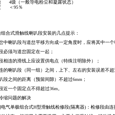
级
4级（一般导电粉尘和凝露状态）
度
＜95％
极组合式滑触线喇叭段安装的几点提示：
道岔中喇叭段与道岔平移方向成一定角度时，应将其中一个
叭段必须与道岔固定在一起；
叭段相连的滑线上应设置供电点（特殊注明除外）；
相连的喇叭段（同一组）之间，上下、左右的安装误差不超过
叭段之间的距离（预留间隙）不超过6mm；
段近一个固定点不得超过36m。
胀冷缩问题的解决
翔电气单极组合式H型滑触线检修段(隔离器)：检修段由