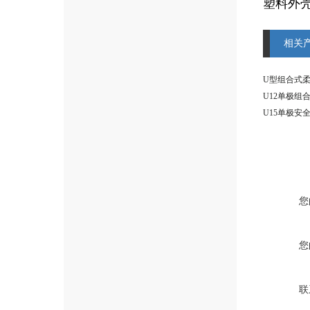
塑料外
相关
U型组合式
U12单极组
U15单极安
您
您
联