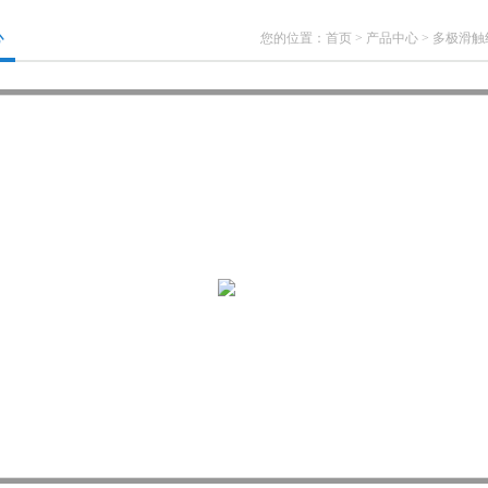
心
您的位置：
首页
>
产品中心
>
多极滑触