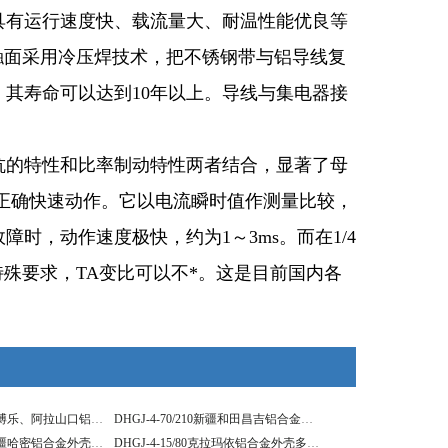
具有运行速度快、载流量大、耐温性能优良等
接触面采用冷压焊技术，把不锈钢带与铝导线复
其寿命可以达到10年以上。导线与集电器接
抗的特性和比率制动特性两者结合，显著了母
正确快速动作。它以电流瞬时值作测量比较，
时，动作速度极快，约为1～3ms。而在1/4
特殊要求，TA变比可以不*。这是目前国内各
DHGJ-4-50A新疆博乐、阿拉山口铝合金外壳多极滑触线
DHGJ-4-70/210新疆和田昌吉铝合金外壳多极滑触线
DHGJ-4-25/120新疆哈密铝合金外壳多极滑触线
DHGJ-4-15/80克拉玛依铝合金外壳多极滑触线