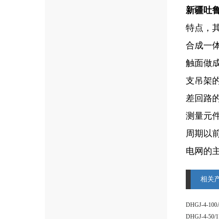
新疆吐
特点，
合成一
触面做成
支吊架
差回路
测量元件
周期以前
电网的
相关