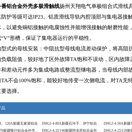
鲁番铝合金外壳多极滑触线
扬州天翔电气单极组合式滑线
其防护等级可达IP23。铝质滑线导轨内腔顶部与集电器
体，以避免铜铝接触的电腐蚀性并能增强接触的耐磨性能，
“V”形槽，保证了集电器运行的平稳性。
的型式的母线安装：中阻抗型母线电流差动保护，将高阻
的负载阻值，较好地了区外故障TA饱和不误动，区内故障
和差动元件多为集成电路或整流型继电器，当母线内部故障
TA不会100%饱和，能较好地传变一次侧电流，对TA无
主要选择。
产品
DHGJ-4-100A、120A新疆五家渠铝合金外壳多极管式滑触线
DHGJ-4-80A新疆石河子、伊宁铝合金外壳多极滑触线
DHGJ-4-50/170新疆喀什铝合金外壳多极滑触线
DHGJ-4-35/140新疆阿克苏铝合金外壳多极滑触线