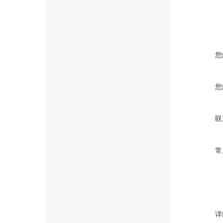
您
您
联
常
详