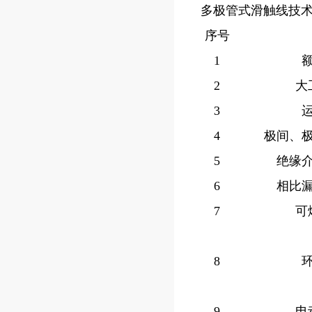
多极管式滑触线技
序号
1
2
大
3
4
极间、
5
绝缘
6
相比
7
可
8
9
电