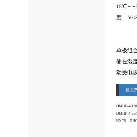
15℃～
度 V≤20
单极组合
使在湿
动受电
相关