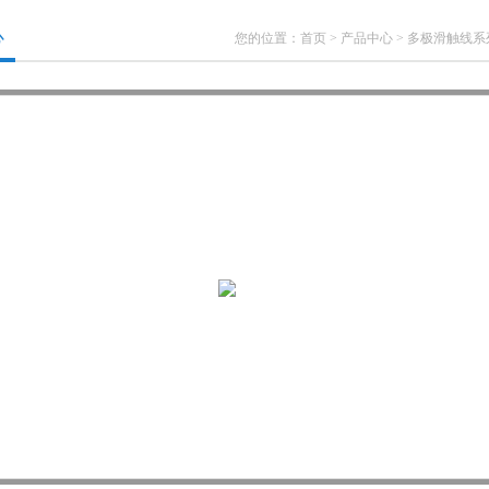
心
您的位置：
首页
>
产品中心
>
多极滑触线系