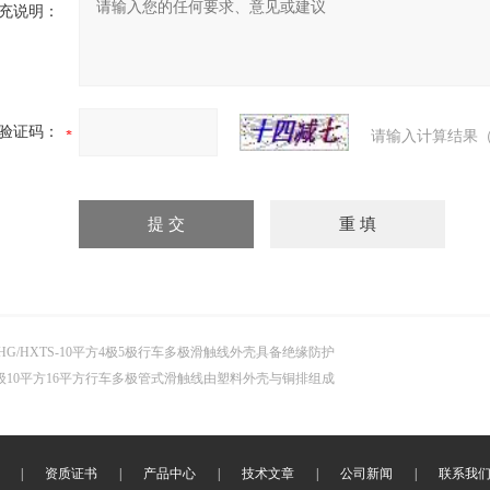
充说明：
验证码：
请输入计算结果（
HG/HXTS-10平方4极5极行车多极滑触线外壳具备绝缘防护
级10平方16平方行车多极管式滑触线由塑料外壳与铜排组成
|
资质证书
|
产品中心
|
技术文章
|
公司新闻
|
联系我