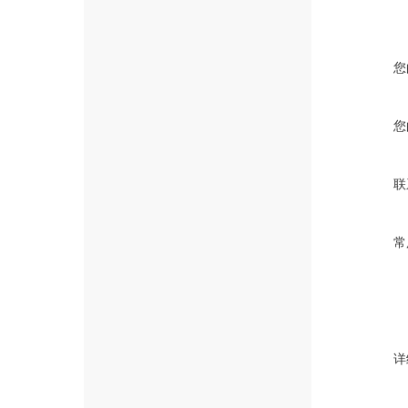
您
您
联
常
详