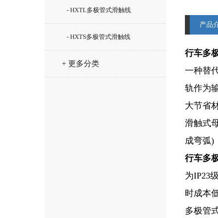
- HXTL多极管式滑触线
产品
- HXTS多极管式滑触线
行车多
+ 更多分类
一种替
轨作为
大节省
滑触式
成弯弧)
行车多
为IP
时成本
多极管