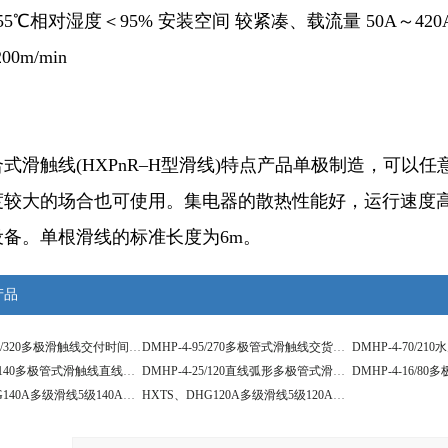
+55℃相对湿度＜95% 安装空间 较紧凑、载流量 50A～42
0m/min
式滑触线(HXPnR–H型滑线)特点产品单极制造，可以
度较大的场合也可使用。集电器的散热性能好，运行速度
设备。单根滑线的标准长度为6m。
产品
DMHP-4-120/320多极滑触线交付时间是什么
DMHP-4-95/270多极管式滑触线交货地点
DMHP-4-35/140多极管式滑触线直线段有多长
DMHP-4-25/120直线弧形多极管式滑触线
HXTS、DHG140A多级滑线5级140A行车多级铜排管式安全滑触线
HXTS、DHG120A多级滑线5级120A行车多级铜排管式安全滑触线