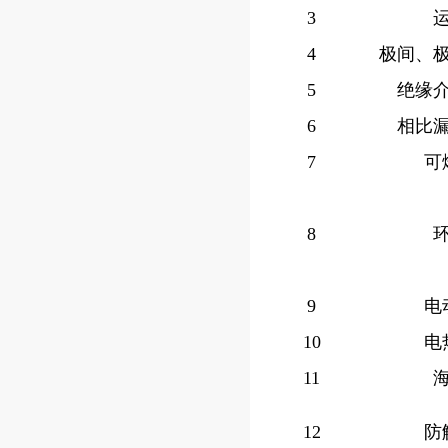
3
4
极间、
5
绝缘
6
相比
7
可
8
9
电
10
电
11
12
防