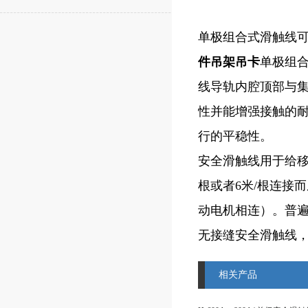
单极组合式滑触线
件吊架吊卡
单极组合
线导轨内腔顶部与
性并能增强接触的耐
行的平稳性。
安全滑触线用于给移
根或者6米/根连接
动电机相连）。普
无接缝安全滑触线
相关产品