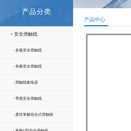
产品分类
产品中心
+ 安全滑触线
- 多极安全滑触线
- 单极安全滑触线
- 滑触线集电器
- 弯弧安全滑触线
- 柔性单极组合式滑触线
- 单极U型安全滑触线